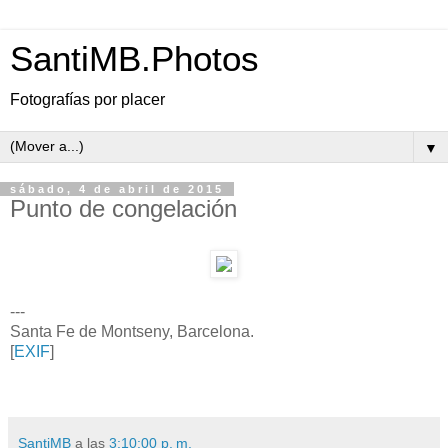
SantiMB.Photos
Fotografías por placer
▼
sábado, 4 de abril de 2015
Punto de congelación
---
Santa Fe de Montseny, Barcelona.
[
EXIF
]
SantiMB
a las
3:10:00 p. m.