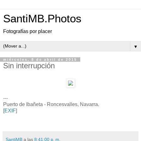
SantiMB.Photos
Fotografías por placer
▼
miércoles, 8 de abril de 2015
Sin interrupción
---
Puerto de Ibañeta - Roncesvalles, Navarra.
[
EXIF
]
SantiMB
a las
8:41:00 p. m.