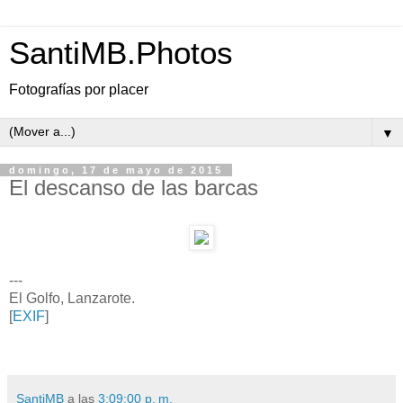
SantiMB.Photos
Fotografías por placer
▼
domingo, 17 de mayo de 2015
El descanso de las barcas
---
El Golfo, Lanzarote.
[
EXIF
]
SantiMB
a las
3:09:00 p. m.