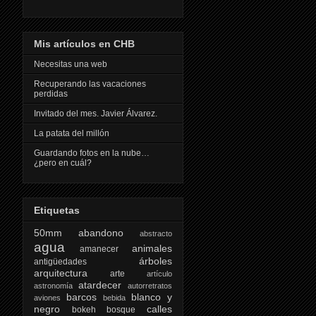
Mis artículos en CHB
Necesitas una web
Recuperando las vacaciones
perdidas
Invitado del mes. Javier Álvarez.
La patata del millón
Guardando fotos en la nube…
¿pero en cuál?
Etiquetas
50mm
abandono
abstracto
agua
animales
amanecer
árboles
antigüedades
arquitectura
arte
artículo
atardecer
astronomía
autorretratos
barcos
blanco y
aviones
bebida
negro
calles
bokeh
bosque