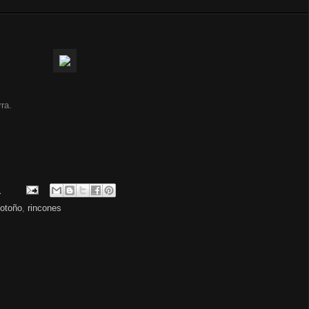
ra.
.
otoño
,
rincones