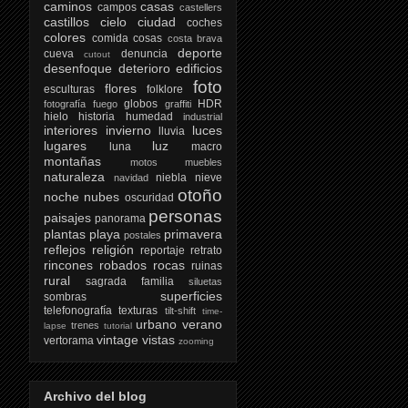
caminos
casas
campos
castellers
castillos
cielo
ciudad
coches
colores
comida
cosas
costa brava
deporte
cueva
denuncia
cutout
desenfoque
deterioro
edificios
foto
flores
esculturas
folklore
globos
HDR
fotografía
fuego
graffiti
hielo
historia
humedad
industrial
interiores
invierno
luces
lluvia
lugares
luz
luna
macro
montañas
motos
muebles
naturaleza
niebla
nieve
navidad
otoño
noche
nubes
oscuridad
personas
paisajes
panorama
plantas
playa
primavera
postales
reflejos
religión
reportaje
retrato
rincones
robados
rocas
ruinas
rural
sagrada familia
siluetas
superficies
sombras
telefonografía
texturas
tilt-shift
time-
urbano
verano
trenes
lapse
tutorial
vintage
vistas
vertorama
zooming
Archivo del blog