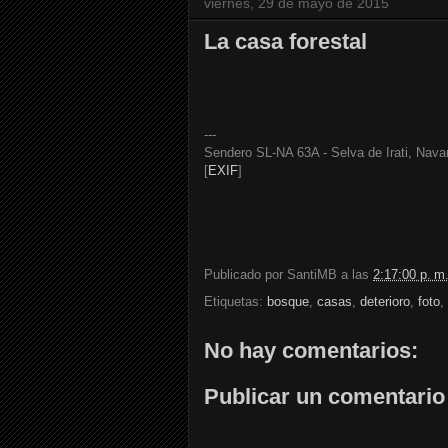
viernes, 29 de mayo de 2015
La casa forestal
---
Sendero SL-NA 63A - Selva de Irati, Navar
[
EXIF
]
Publicado por
SantiMB
a las
2:17:00 p. m
Etiquetas:
bosque
,
casas
,
deterioro
,
foto
,
No hay comentarios:
Publicar un comentario