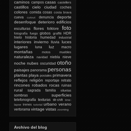
caminos
casas
campos
castellers
castillos
cielo
ciudad
coches
colores
comida
cosas
costa brava
deporte
cueva
denuncia
cutout
desenfoque
deterioro
edificios
foto
flores
esculturas
folklore
globos
HDR
fotografía
fuego
graffiti
hielo
historia
humedad
industrial
interiores
invierno
luces
lluvia
lugares
luz
luna
macro
montañas
motos
muebles
naturaleza
niebla
nieve
navidad
otoño
noche
nubes
oscuridad
personas
paisajes
panorama
plantas
playa
primavera
postales
reflejos
religión
reportaje
retrato
rincones
robados
rocas
ruinas
rural
sagrada familia
siluetas
superficies
sombras
telefonografía
texturas
tilt-shift
time-
urbano
verano
trenes
lapse
tutorial
vintage
vistas
vertorama
zooming
Archivo del blog