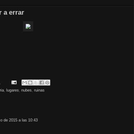
 a errar
.
ria
,
lugares
,
nubes
,
ruinas
io de 2015 a las 10:43