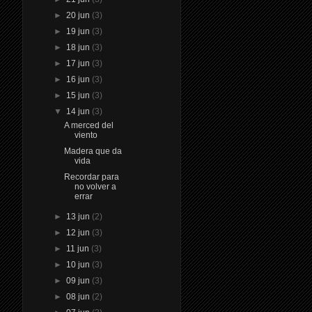
►
20 jun
(3)
►
19 jun
(3)
►
18 jun
(3)
►
17 jun
(3)
►
16 jun
(3)
►
15 jun
(3)
▼
14 jun
(3)
A merced del
viento
Madera que da
vida
Recordar para
no volver a
errar
►
13 jun
(2)
►
12 jun
(3)
►
11 jun
(3)
►
10 jun
(3)
►
09 jun
(3)
►
08 jun
(2)