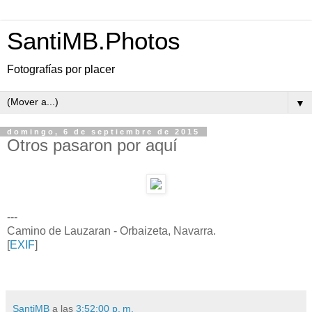
SantiMB.Photos
Fotografías por placer
▼
domingo, 6 de septiembre de 2015
Otros pasaron por aquí
---
Camino de Lauzaran - Orbaizeta, Navarra.
[
EXIF
]
SantiMB
a las
3:52:00 p. m.