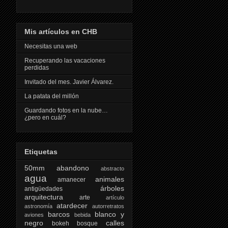
Mis artículos en CHB
Necesitas una web
Recuperando las vacaciones
perdidas
Invitado del mes. Javier Álvarez.
La patata del millón
Guardando fotos en la nube…
¿pero en cuál?
Etiquetas
50mm
abandono
abstracto
agua
animales
amanecer
árboles
antigüedades
arquitectura
arte
artículo
atardecer
astronomía
autorretratos
barcos
blanco y
aviones
bebida
negro
calles
bokeh
bosque