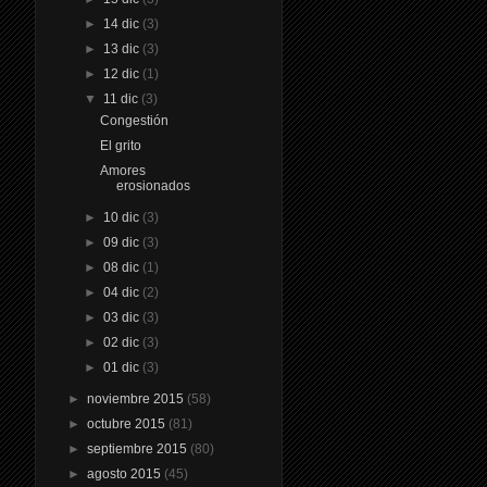
►
14 dic
(3)
►
13 dic
(3)
►
12 dic
(1)
▼
11 dic
(3)
Congestión
El grito
Amores
erosionados
►
10 dic
(3)
►
09 dic
(3)
►
08 dic
(1)
►
04 dic
(2)
►
03 dic
(3)
►
02 dic
(3)
►
01 dic
(3)
►
noviembre 2015
(58)
►
octubre 2015
(81)
►
septiembre 2015
(80)
►
agosto 2015
(45)