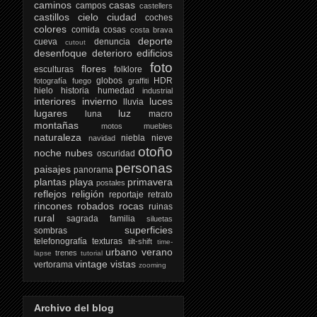
caminos
casas
campos
castellers
castillos
cielo
ciudad
coches
colores
comida
cosas
costa brava
deporte
cueva
denuncia
cutout
desenfoque
deterioro
edificios
foto
flores
esculturas
folklore
globos
HDR
fotografía
fuego
graffiti
hielo
historia
humedad
industrial
interiores
invierno
luces
lluvia
lugares
luz
luna
macro
montañas
motos
muebles
naturaleza
niebla
nieve
navidad
otoño
noche
nubes
oscuridad
personas
paisajes
panorama
plantas
playa
primavera
postales
reflejos
religión
reportaje
retrato
rincones
robados
rocas
ruinas
rural
sagrada familia
siluetas
superficies
sombras
telefonografía
texturas
tilt-shift
time-
urbano
verano
trenes
lapse
tutorial
vintage
vistas
vertorama
zooming
Archivo del blog