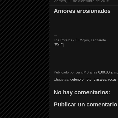
viernes, 11 de diciembre de 2015
Amores erosionados
---
Los Roferos - El Mojón, Lanzarote.
[
EXIF
]
Publicado por
SantiMB
a las
8:00:00 a. m
Etiquetas:
deterioro
,
foto
,
paisajes
,
rocas
No hay comentarios:
Publicar un comentario