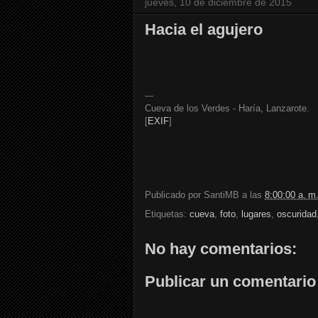
jueves, 10 de diciembre de 2015
Hacia el agujero
---
Cueva de los Verdes - Haría, Lanzarote.
[
EXIF
]
Publicado por
SantiMB
a las
8:00:00 a. m
Etiquetas:
cueva
,
foto
,
lugares
,
oscuridad
No hay comentarios:
Publicar un comentario