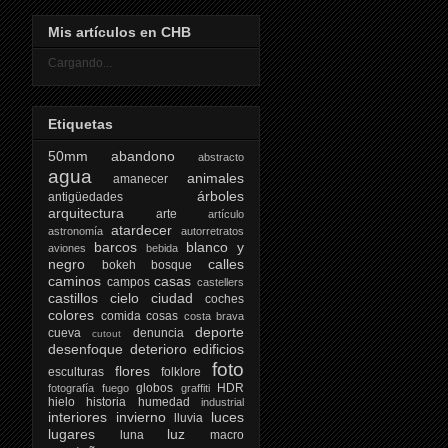
Mis artículos en CHB
Cargando...
Etiquetas
50mm
abandono
abstracto
agua
animales
amanecer
árboles
antigüedades
arquitectura
arte
artículo
atardecer
astronomía
autorretratos
barcos
blanco y
aviones
bebida
negro
calles
bokeh
bosque
caminos
casas
campos
castellers
castillos
cielo
ciudad
coches
colores
comida
cosas
costa brava
deporte
cueva
denuncia
cutout
desenfoque
deterioro
edificios
foto
flores
esculturas
folklore
globos
HDR
fotografía
fuego
graffiti
hielo
historia
humedad
industrial
interiores
invierno
luces
lluvia
lugares
luz
luna
macro