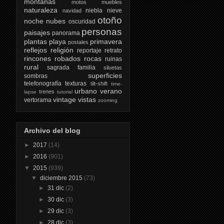
montañas
motos
muebles
naturaleza
niebla
nieve
navidad
otoño
noche
nubes
oscuridad
personas
paisajes
panorama
plantas
playa
primavera
postales
reflejos
religión
reportaje
retrato
rincones
robados
rocas
ruinas
rural
sagrada familia
siluetas
superficies
sombras
telefonografía
texturas
tilt-shift
time-
urbano
verano
trenes
lapse
tutorial
vintage
vistas
vertorama
zooming
Archivo del blog
►
2017
(14)
►
2016
(901)
▼
2015
(939)
▼
diciembre 2015
(73)
►
31 dic
(2)
►
30 dic
(3)
►
29 dic
(3)
►
28 dic
(3)