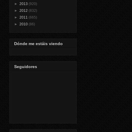
►
2013
(920)
►
2012
(832)
►
2011
(665)
►
2010
(86)
Dónde me estáis viendo
Seguidores