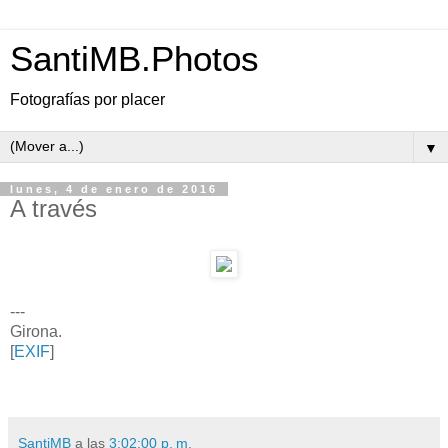
SantiMB.Photos
Fotografías por placer
▼
lunes, 4 de enero de 2016
A través
---
Girona.
[
EXIF
]
SantiMB
a las
3:02:00 p. m.