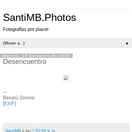
SantiMB.Photos
Fotografías por placer
▼
martes, 19 de enero de 2016
Desencuentro
---
Besalú, Girona.
[
EXIF
]
SantiMB
a las
7:53:00 a. m.