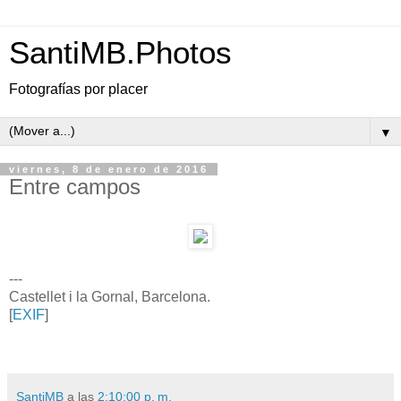
SantiMB.Photos
Fotografías por placer
▼
viernes, 8 de enero de 2016
Entre campos
---
Castellet i la Gornal, Barcelona.
[
EXIF
]
SantiMB
a las
2:10:00 p. m.