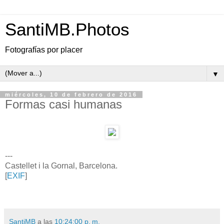
SantiMB.Photos
Fotografías por placer
▼
miércoles, 10 de febrero de 2016
Formas casi humanas
---
Castellet i la Gornal, Barcelona.
[
EXIF
]
SantiMB
a las
10:24:00 p. m.