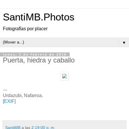
SantiMB.Photos
Fotografías por placer
▼
lunes, 1 de febrero de 2016
Puerta, hiedra y caballo
---
Urdazubi, Nafarroa.
[
EXIF
]
SantiMB
a las
2:19:00 p. m.