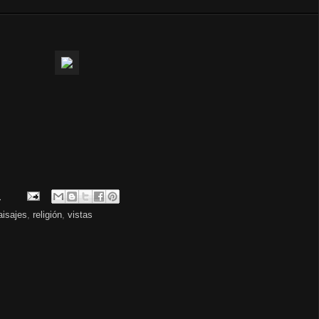
.
aisajes
,
religión
,
vistas