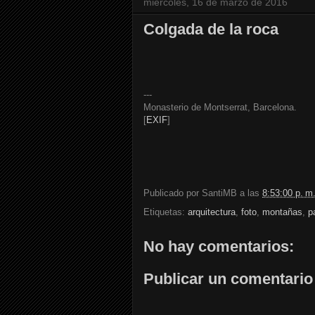
miércoles, 16 de marzo de 2016
Colgada de la roca
---
Monasterio de Montserrat, Barcelona.
[
EXIF
]
Publicado por
SantiMB
a las
8:53:00 p. m
Etiquetas:
arquitectura
,
foto
,
montañas
,
p
No hay comentarios:
Publicar un comentario