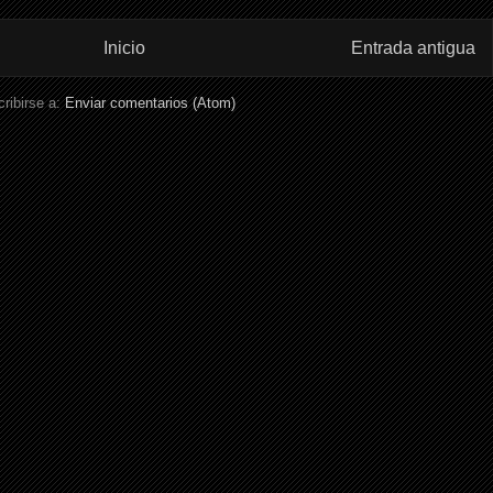
Inicio
Entrada antigua
ribirse a:
Enviar comentarios (Atom)