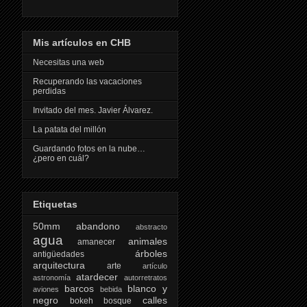
Mis artículos en CHB
Necesitas una web
Recuperando las vacaciones
perdidas
Invitado del mes. Javier Álvarez.
La patata del millón
Guardando fotos en la nube…
¿pero en cuál?
Etiquetas
50mm
abandono
abstracto
agua
animales
amanecer
árboles
antigüedades
arquitectura
arte
artículo
atardecer
astronomía
autorretratos
barcos
blanco y
aviones
bebida
negro
calles
bokeh
bosque