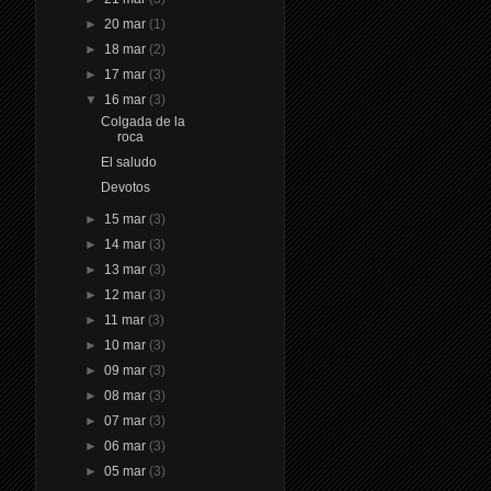
►
20 mar
(1)
►
18 mar
(2)
►
17 mar
(3)
▼
16 mar
(3)
Colgada de la
roca
El saludo
Devotos
►
15 mar
(3)
►
14 mar
(3)
►
13 mar
(3)
►
12 mar
(3)
►
11 mar
(3)
►
10 mar
(3)
►
09 mar
(3)
►
08 mar
(3)
►
07 mar
(3)
►
06 mar
(3)
►
05 mar
(3)