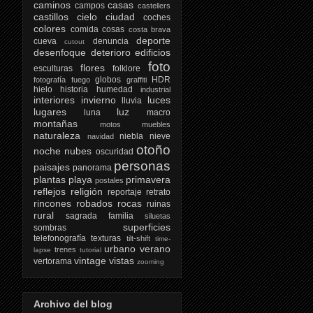
caminos
casas
campos
castellers
castillos
cielo
ciudad
coches
colores
comida
cosas
costa brava
deporte
cueva
denuncia
cutout
desenfoque
deterioro
edificios
foto
flores
esculturas
folklore
globos
HDR
fotografía
fuego
graffiti
hielo
historia
humedad
industrial
interiores
invierno
luces
lluvia
lugares
luz
luna
macro
montañas
motos
muebles
naturaleza
niebla
nieve
navidad
otoño
noche
nubes
oscuridad
personas
paisajes
panorama
plantas
playa
primavera
postales
reflejos
religión
reportaje
retrato
rincones
robados
rocas
ruinas
rural
sagrada familia
siluetas
superficies
sombras
telefonografía
texturas
tilt-shift
time-
urbano
verano
trenes
lapse
tutorial
vintage
vistas
vertorama
zooming
Archivo del blog