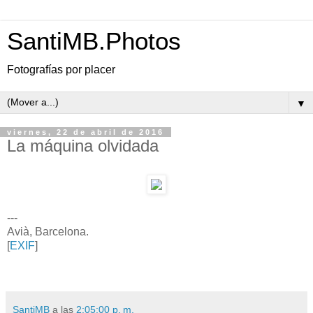
SantiMB.Photos
Fotografías por placer
▼
viernes, 22 de abril de 2016
La máquina olvidada
---
Avià, Barcelona.
[
EXIF
]
SantiMB
a las
2:05:00 p. m.