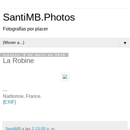
SantiMB.Photos
Fotografías por placer
▼
viernes, 8 de abril de 2016
La Robine
---
Narbonne, France.
[
EXIF
]
SantiMB
a las
2:13:00 p. m.