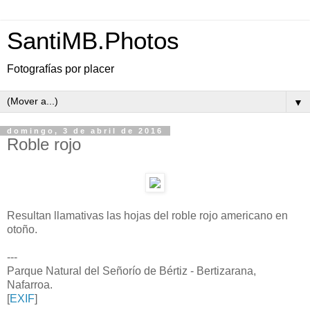
SantiMB.Photos
Fotografías por placer
▼
domingo, 3 de abril de 2016
Roble rojo
Resultan llamativas las hojas del roble rojo americano en
otoño.
---
Parque Natural del Señorío de Bértiz - Bertizarana,
Nafarroa.
[
EXIF
]