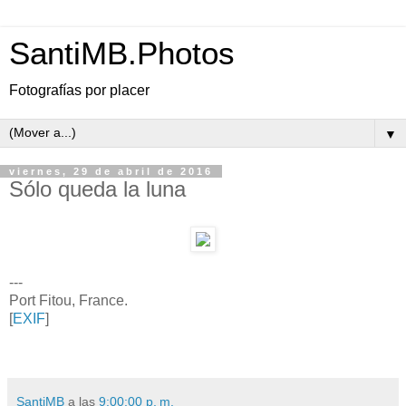
SantiMB.Photos
Fotografías por placer
▼
viernes, 29 de abril de 2016
Sólo queda la luna
---
Port Fitou, France.
[
EXIF
]
SantiMB
a las
9:00:00 p. m.