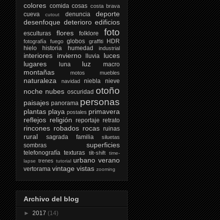
colores
comida
cosas
costa brava
deporte
cueva
denuncia
cutout
desenfoque
deterioro
edificios
foto
flores
esculturas
folklore
globos
HDR
fotografía
fuego
graffiti
hielo
historia
humedad
industrial
interiores
invierno
luces
lluvia
lugares
luz
luna
macro
montañas
motos
muebles
naturaleza
niebla
nieve
navidad
otoño
noche
nubes
oscuridad
personas
paisajes
panorama
plantas
playa
primavera
postales
reflejos
religión
reportaje
retrato
rincones
robados
rocas
ruinas
rural
sagrada familia
siluetas
superficies
sombras
telefonografía
texturas
tilt-shift
time-
urbano
verano
trenes
lapse
tutorial
vintage
vistas
vertorama
zooming
Archivo del blog
►
2017
(14)