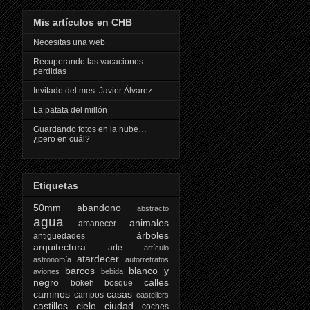
Mis artículos en CHB
Necesitas una web
Recuperando las vacaciones
perdidas
Invitado del mes. Javier Álvarez.
La patata del millón
Guardando fotos en la nube…
¿pero en cuál?
Etiquetas
50mm
abandono
abstracto
agua
animales
amanecer
árboles
antigüedades
arquitectura
arte
artículo
atardecer
astronomía
autorretratos
barcos
blanco y
aviones
bebida
negro
calles
bokeh
bosque
caminos
casas
campos
castellers
castillos
cielo
ciudad
coches