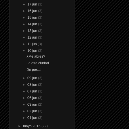
►
17 jun
(3)
►
16 jun
(3)
►
15 jun
(3)
►
14 jun
(3)
►
13 jun
(3)
►
12 jun
(3)
►
11 jun
(3)
▼
10 jun
(3)
¿Me abres?
La otra ciudad
De postal
►
09 jun
(3)
►
08 jun
(3)
►
07 jun
(3)
►
06 jun
(3)
►
03 jun
(2)
►
02 jun
(3)
►
01 jun
(3)
►
mayo 2016
(77)