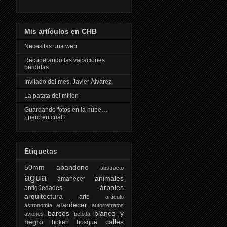
Mis artículos en CHB
Necesitas una web
Recuperando las vacaciones
perdidas
Invitado del mes. Javier Álvarez.
La patata del millón
Guardando fotos en la nube…
¿pero en cuál?
Etiquetas
50mm
abandono
abstracto
agua
animales
amanecer
árboles
antigüedades
arquitectura
arte
artículo
atardecer
astronomía
autorretratos
barcos
blanco y
aviones
bebida
negro
calles
bokeh
bosque