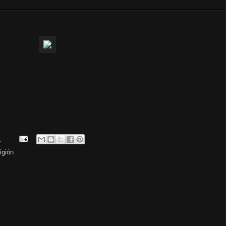
.
ligión