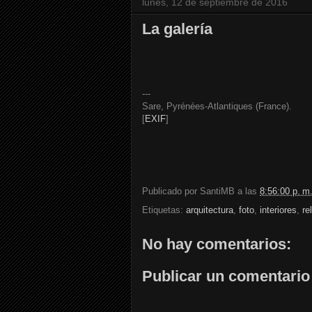
lunes, 12 de septiembre de 2016
La galería
---
Sare, Pyrénées-Atlantiques (France).
[
EXIF
]
Publicado por
SantiMB
a las
8:56:00 p. m
Etiquetas:
arquitectura
,
foto
,
interiores
,
re
No hay comentarios:
Publicar un comentario