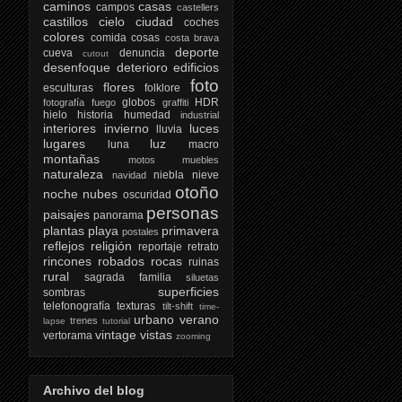
caminos
casas
campos
castellers
castillos
cielo
ciudad
coches
colores
comida
cosas
costa brava
deporte
cueva
denuncia
cutout
desenfoque
deterioro
edificios
foto
flores
esculturas
folklore
globos
HDR
fotografía
fuego
graffiti
hielo
historia
humedad
industrial
interiores
invierno
luces
lluvia
lugares
luz
luna
macro
montañas
motos
muebles
naturaleza
niebla
nieve
navidad
otoño
noche
nubes
oscuridad
personas
paisajes
panorama
plantas
playa
primavera
postales
reflejos
religión
reportaje
retrato
rincones
robados
rocas
ruinas
rural
sagrada familia
siluetas
superficies
sombras
telefonografía
texturas
tilt-shift
time-
urbano
verano
trenes
lapse
tutorial
vintage
vistas
vertorama
zooming
Archivo del blog