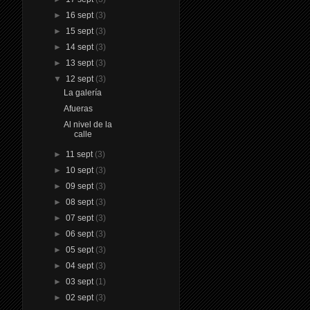
►
16 sept
(3)
►
15 sept
(3)
►
14 sept
(3)
►
13 sept
(3)
▼
12 sept
(3)
La galería
Afueras
Al nivel de la
calle
►
11 sept
(3)
►
10 sept
(3)
►
09 sept
(3)
►
08 sept
(3)
►
07 sept
(3)
►
06 sept
(3)
►
05 sept
(3)
►
04 sept
(3)
►
03 sept
(1)
►
02 sept
(3)