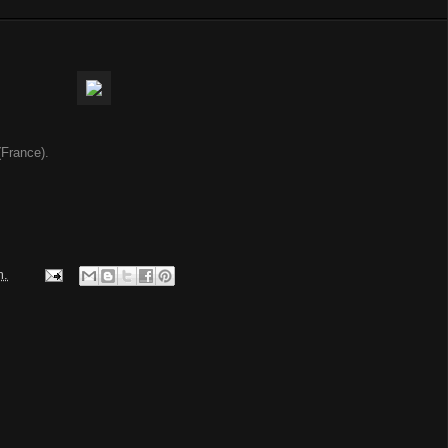
(France).
m.