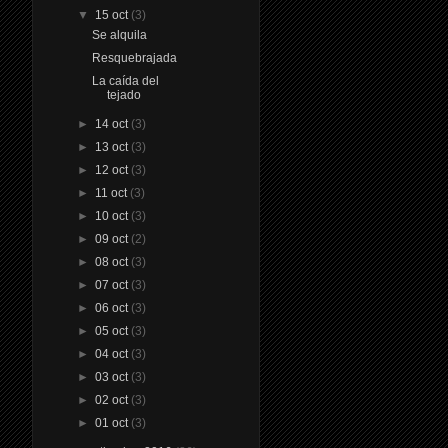
▼
15 oct
(3)
Se alquila
Resquebrajada
La caída del
tejado
►
14 oct
(3)
►
13 oct
(3)
►
12 oct
(3)
►
11 oct
(3)
►
10 oct
(3)
►
09 oct
(2)
►
08 oct
(3)
►
07 oct
(3)
►
06 oct
(3)
►
05 oct
(3)
►
04 oct
(3)
►
03 oct
(3)
►
02 oct
(3)
►
01 oct
(3)