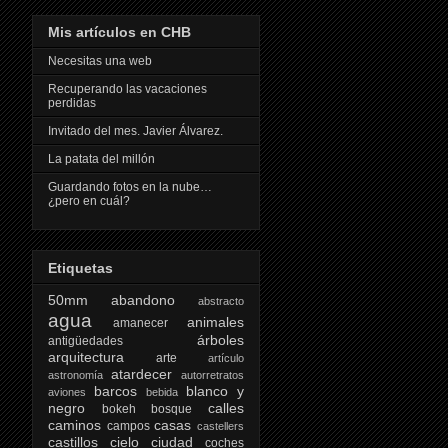
Mis artículos en CHB
Necesitas una web
Recuperando las vacaciones
perdidas
Invitado del mes. Javier Álvarez.
La patata del millón
Guardando fotos en la nube…
¿pero en cuál?
Etiquetas
50mm
abandono
abstracto
agua
animales
amanecer
árboles
antigüedades
arquitectura
arte
artículo
atardecer
astronomía
autorretratos
barcos
blanco y
aviones
bebida
negro
calles
bokeh
bosque
caminos
casas
campos
castellers
castillos
cielo
ciudad
coches