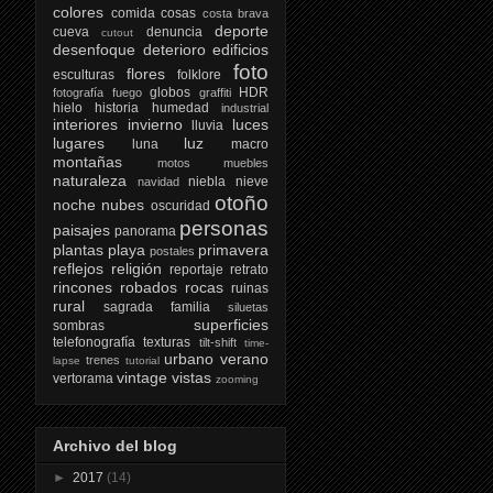
colores
comida
cosas
costa brava
deporte
cueva
denuncia
cutout
desenfoque
deterioro
edificios
foto
flores
esculturas
folklore
globos
HDR
fotografía
fuego
graffiti
hielo
historia
humedad
industrial
interiores
invierno
luces
lluvia
lugares
luz
luna
macro
montañas
motos
muebles
naturaleza
niebla
nieve
navidad
otoño
noche
nubes
oscuridad
personas
paisajes
panorama
plantas
playa
primavera
postales
reflejos
religión
reportaje
retrato
rincones
robados
rocas
ruinas
rural
sagrada familia
siluetas
superficies
sombras
telefonografía
texturas
tilt-shift
time-
urbano
verano
trenes
lapse
tutorial
vintage
vistas
vertorama
zooming
Archivo del blog
►
2017
(14)