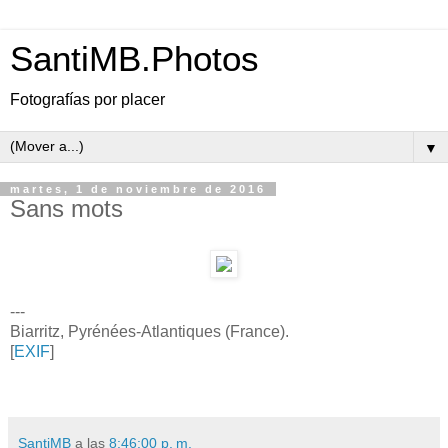
SantiMB.Photos
Fotografías por placer
▼
martes, 1 de noviembre de 2016
Sans mots
---
Biarritz, Pyrénées-Atlantiques (France).
[
EXIF
]
SantiMB
a las
8:46:00 p. m.