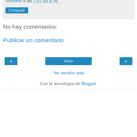
SantiMB
a las
7:47:00 a. m.
Compartir
No hay comentarios:
Publicar un comentario
‹
›
Inicio
Ver versión web
Con la tecnología de
Blogger
.