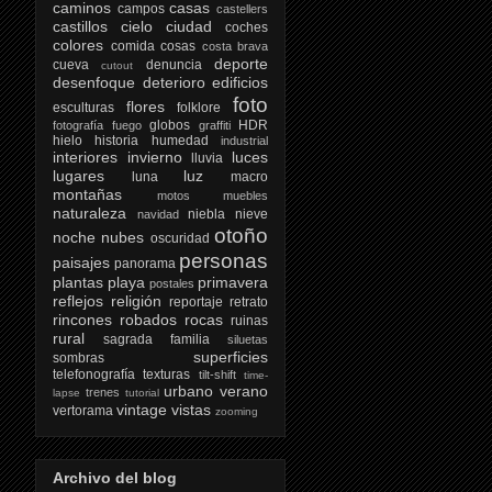
caminos
casas
campos
castellers
castillos
cielo
ciudad
coches
colores
comida
cosas
costa brava
deporte
cueva
denuncia
cutout
desenfoque
deterioro
edificios
foto
flores
esculturas
folklore
globos
HDR
fotografía
fuego
graffiti
hielo
historia
humedad
industrial
interiores
invierno
luces
lluvia
lugares
luz
luna
macro
montañas
motos
muebles
naturaleza
niebla
nieve
navidad
otoño
noche
nubes
oscuridad
personas
paisajes
panorama
plantas
playa
primavera
postales
reflejos
religión
reportaje
retrato
rincones
robados
rocas
ruinas
rural
sagrada familia
siluetas
superficies
sombras
telefonografía
texturas
tilt-shift
time-
urbano
verano
trenes
lapse
tutorial
vintage
vistas
vertorama
zooming
Archivo del blog