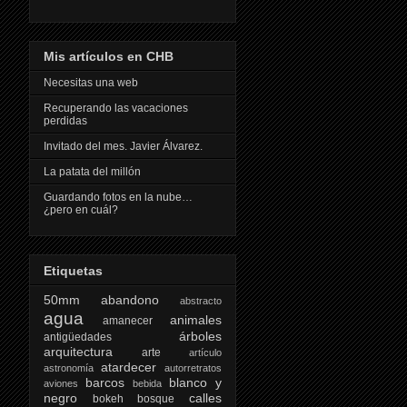
Mis artículos en CHB
Necesitas una web
Recuperando las vacaciones
perdidas
Invitado del mes. Javier Álvarez.
La patata del millón
Guardando fotos en la nube…
¿pero en cuál?
Etiquetas
50mm
abandono
abstracto
agua
animales
amanecer
árboles
antigüedades
arquitectura
arte
artículo
atardecer
astronomía
autorretratos
barcos
blanco y
aviones
bebida
negro
calles
bokeh
bosque