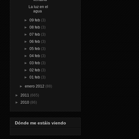
La luz en el
agua
►
09 feb
(3)
►
08 feb
(3)
►
07 feb
(3)
►
06 feb
(3)
►
05 feb
(3)
►
04 feb
(3)
►
03 feb
(3)
►
02 feb
(3)
►
01 feb
(3)
►
enero 2012
(88)
►
2011
(665)
►
2010
(86)
Dónde me estáis viendo