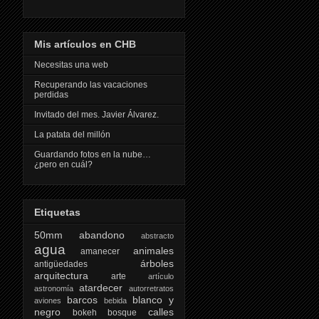
Mis artículos en CHB
Necesitas una web
Recuperando las vacaciones
perdidas
Invitado del mes. Javier Álvarez.
La patata del millón
Guardando fotos en la nube…
¿pero en cuál?
Etiquetas
50mm
abandono
abstracto
agua
animales
amanecer
árboles
antigüedades
arquitectura
arte
artículo
atardecer
astronomía
autorretratos
barcos
blanco y
aviones
bebida
negro
calles
bokeh
bosque