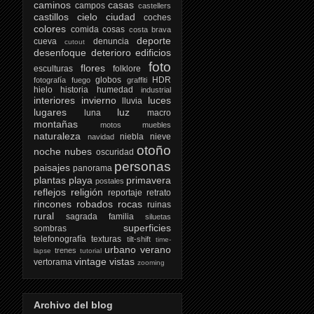
caminos
casas
campos
castellers
castillos
cielo
ciudad
coches
colores
comida
cosas
costa brava
deporte
cueva
denuncia
cutout
desenfoque
deterioro
edificios
foto
flores
esculturas
folklore
globos
HDR
fotografía
fuego
graffiti
hielo
historia
humedad
industrial
interiores
invierno
luces
lluvia
lugares
luz
luna
macro
montañas
motos
muebles
naturaleza
niebla
nieve
navidad
otoño
noche
nubes
oscuridad
personas
paisajes
panorama
plantas
playa
primavera
postales
reflejos
religión
reportaje
retrato
rincones
robados
rocas
ruinas
rural
sagrada familia
siluetas
superficies
sombras
telefonografía
texturas
tilt-shift
time-
urbano
verano
trenes
lapse
tutorial
vintage
vistas
vertorama
zooming
Archivo del blog