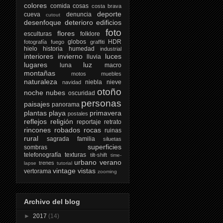
colores
comida
cosas
costa brava
deporte
cueva
denuncia
cutout
desenfoque
deterioro
edificios
foto
flores
esculturas
folklore
globos
HDR
fotografía
fuego
graffiti
hielo
historia
humedad
industrial
interiores
invierno
luces
lluvia
lugares
luz
luna
macro
montañas
motos
muebles
naturaleza
niebla
nieve
navidad
otoño
noche
nubes
oscuridad
personas
paisajes
panorama
plantas
playa
primavera
postales
reflejos
religión
reportaje
retrato
rincones
robados
rocas
ruinas
rural
sagrada familia
siluetas
superficies
sombras
telefonografía
texturas
tilt-shift
time-
urbano
verano
trenes
lapse
tutorial
vintage
vistas
vertorama
zooming
Archivo del blog
►
2017
(14)