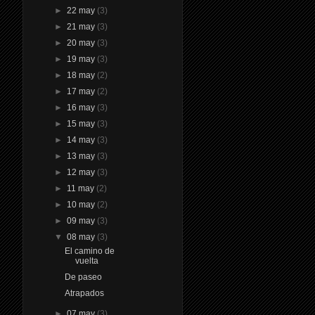
►
22 may
(3)
►
21 may
(3)
►
20 may
(3)
►
19 may
(3)
►
18 may
(2)
►
17 may
(2)
►
16 may
(3)
►
15 may
(3)
►
14 may
(3)
►
13 may
(3)
►
12 may
(3)
►
11 may
(2)
►
10 may
(2)
►
09 may
(3)
▼
08 may
(3)
El camino de
vuelta
De paseo
Atrapados
►
07 may
(3)