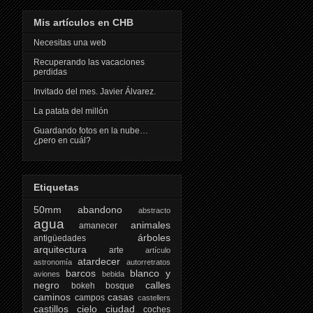
Mis artículos en CHB
Necesitas una web
Recuperando las vacaciones
perdidas
Invitado del mes. Javier Álvarez.
La patata del millón
Guardando fotos en la nube…
¿pero en cuál?
Etiquetas
50mm
abandono
abstracto
agua
animales
amanecer
árboles
antigüedades
arquitectura
arte
artículo
atardecer
astronomía
autorretratos
barcos
blanco y
aviones
bebida
negro
calles
bokeh
bosque
caminos
casas
campos
castellers
castillos
cielo
ciudad
coches