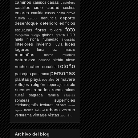
caminos
casas
campos
castellers
castillos
cielo
ciudad
coches
colores
comida
cosas
costa brava
deporte
cueva
denuncia
cutout
desenfoque
deterioro
edificios
foto
flores
esculturas
folklore
globos
HDR
fotografía
fuego
graffiti
hielo
historia
humedad
industrial
interiores
invierno
luces
lluvia
lugares
luz
luna
macro
montañas
motos
muebles
naturaleza
niebla
nieve
navidad
otoño
noche
nubes
oscuridad
personas
paisajes
panorama
plantas
playa
primavera
postales
reflejos
religión
reportaje
retrato
rincones
robados
rocas
ruinas
rural
sagrada familia
siluetas
superficies
sombras
telefonografía
texturas
tilt-shift
time-
urbano
verano
trenes
lapse
tutorial
vintage
vistas
vertorama
zooming
Archivo del blog