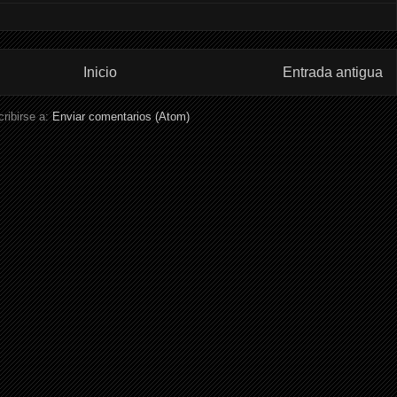
Inicio
Entrada antigua
ribirse a:
Enviar comentarios (Atom)