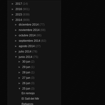
►
2017
(14)
►
2016
(901)
►
2015
(939)
▼
2014
(909)
►
diciembre 2014
(77)
►
noviembre 2014
(68)
►
octubre 2014
(86)
►
septiembre 2014
(82)
►
agosto 2014
(27)
►
julio 2014
(78)
▼
junio 2014
(75)
►
30 jun
(2)
►
29 jun
(1)
►
28 jun
(1)
►
27 jun
(3)
►
26 jun
(3)
▼
25 jun
(3)
En remojo
El Salt del Mir
Refuerzo