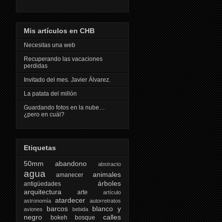
Mis artículos en CHB
Necesitas una web
Recuperando las vacaciones
perdidas
Invitado del mes. Javier Álvarez.
La patata del millón
Guardando fotos en la nube…
¿pero en cuál?
Etiquetas
50mm
abandono
abstracto
agua
animales
amanecer
árboles
antigüedades
arquitectura
arte
artículo
atardecer
astronomía
autorretratos
barcos
blanco y
aviones
bebida
negro
calles
bokeh
bosque