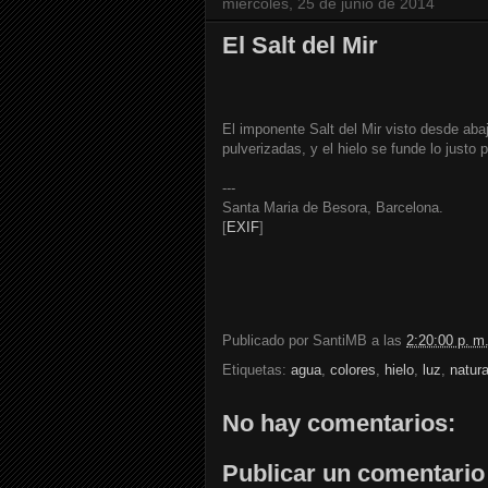
miércoles, 25 de junio de 2014
El Salt del Mir
El imponente Salt del Mir visto desde aba
pulverizadas, y el hielo se funde lo justo p
---
Santa Maria de Besora, Barcelona.
[
EXIF
]
Publicado por
SantiMB
a las
2:20:00 p. m
Etiquetas:
agua
,
colores
,
hielo
,
luz
,
natur
No hay comentarios:
Publicar un comentario