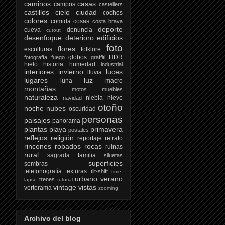
caminos
casas
campos
castellers
castillos
cielo
ciudad
coches
colores
comida
cosas
costa brava
deporte
cueva
denuncia
cutout
desenfoque
deterioro
edificios
foto
flores
esculturas
folklore
globos
HDR
fotografía
fuego
graffiti
hielo
historia
humedad
industrial
interiores
invierno
luces
lluvia
lugares
luz
luna
macro
montañas
motos
muebles
naturaleza
niebla
nieve
navidad
otoño
noche
nubes
oscuridad
personas
paisajes
panorama
plantas
playa
primavera
postales
reflejos
religión
reportaje
retrato
rincones
robados
rocas
ruinas
rural
sagrada familia
siluetas
superficies
sombras
telefonografía
texturas
tilt-shift
time-
urbano
verano
trenes
lapse
tutorial
vintage
vistas
vertorama
zooming
Archivo del blog