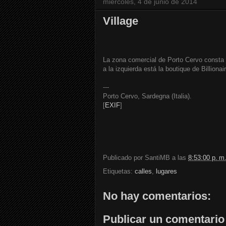
miércoles, 4 de junio de 2014
Village
La zona comercial de Porto Cervo consta
a la izquierda está la boutique de Billionai
---
Porto Cervo, Sardegna (Italia).
[
EXIF
]
Publicado por
SantiMB
a las
8:53:00 p. m
Etiquetas:
calles
,
lugares
No hay comentarios:
Publicar un comentario