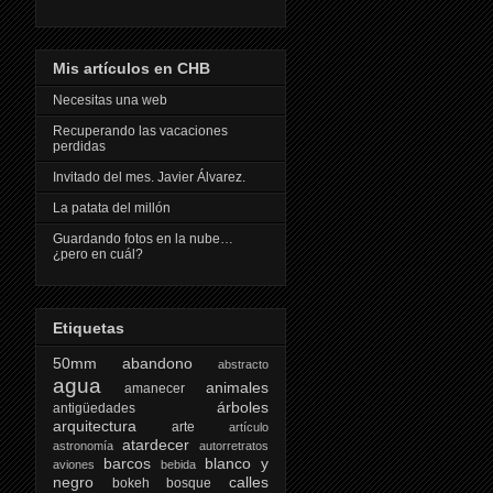
Mis artículos en CHB
Necesitas una web
Recuperando las vacaciones
perdidas
Invitado del mes. Javier Álvarez.
La patata del millón
Guardando fotos en la nube…
¿pero en cuál?
Etiquetas
50mm
abandono
abstracto
agua
animales
amanecer
árboles
antigüedades
arquitectura
arte
artículo
atardecer
astronomía
autorretratos
barcos
blanco y
aviones
bebida
negro
calles
bokeh
bosque