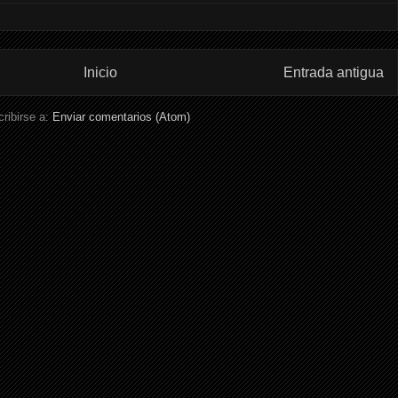
Inicio
Entrada antigua
ribirse a:
Enviar comentarios (Atom)