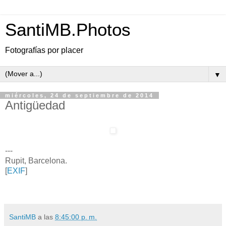
SantiMB.Photos
Fotografías por placer
▼
miércoles, 24 de septiembre de 2014
Antigüedad
---
Rupit, Barcelona.
[
EXIF
]
SantiMB
a las
8:45:00 p. m.