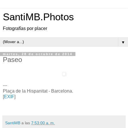
SantiMB.Photos
Fotografías por placer
▼
martes, 28 de octubre de 2014
Paseo
---
Plaça de la Hispanitat - Barcelona.
[
EXIF
]
SantiMB
a las
7:53:00 a. m.