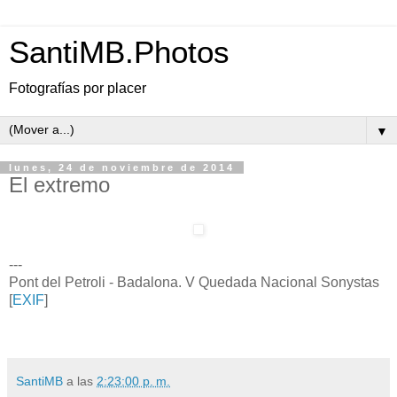
SantiMB.Photos
Fotografías por placer
▼
lunes, 24 de noviembre de 2014
El extremo
---
Pont del Petroli - Badalona. V Quedada Nacional Sonystas
[
EXIF
]
SantiMB
a las
2:23:00 p. m.