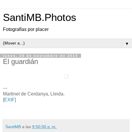
SantiMB.Photos
Fotografías por placer
▼
lunes, 24 de noviembre de 2014
El guardián
---
Martinet de Cerdanya, Lleida.
[
EXIF
]
SantiMB
a las
9:50:00 p. m.