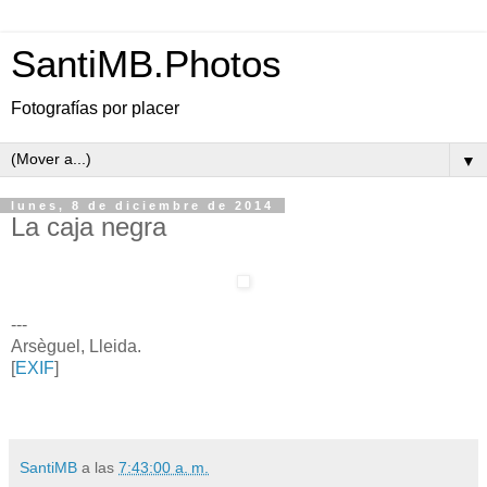
SantiMB.Photos
Fotografías por placer
▼
lunes, 8 de diciembre de 2014
La caja negra
---
Arsèguel, Lleida.
[
EXIF
]
SantiMB
a las
7:43:00 a. m.