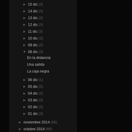
►
15 dic
(3)
►
14 dic
(3)
►
13 dic
(3)
►
12 dic
(3)
►
11 dic
(3)
►
10 dic
(3)
►
09 dic
(3)
▼
08 dic
(3)
En la distancia
Una salida
La caja negra
►
06 dic
(1)
►
05 dic
(3)
►
04 dic
(3)
►
03 dic
(3)
►
02 dic
(3)
►
01 dic
(3)
►
noviembre 2014
(68)
►
octubre 2014
(86)