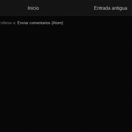
Inicio
Entrada antigua
ribirse a:
Enviar comentarios (Atom)