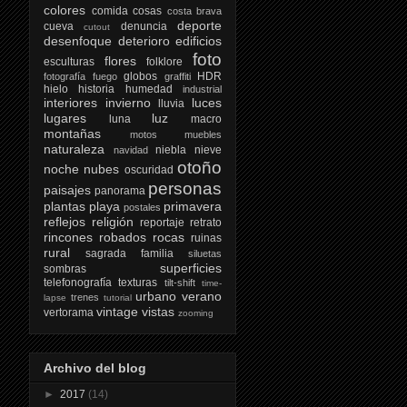
colores
comida
cosas
costa brava
deporte
cueva
denuncia
cutout
desenfoque
deterioro
edificios
foto
flores
esculturas
folklore
globos
HDR
fotografía
fuego
graffiti
hielo
historia
humedad
industrial
interiores
invierno
luces
lluvia
lugares
luz
luna
macro
montañas
motos
muebles
naturaleza
niebla
nieve
navidad
otoño
noche
nubes
oscuridad
personas
paisajes
panorama
plantas
playa
primavera
postales
reflejos
religión
reportaje
retrato
rincones
robados
rocas
ruinas
rural
sagrada familia
siluetas
superficies
sombras
telefonografía
texturas
tilt-shift
time-
urbano
verano
trenes
lapse
tutorial
vintage
vistas
vertorama
zooming
Archivo del blog
►
2017
(14)