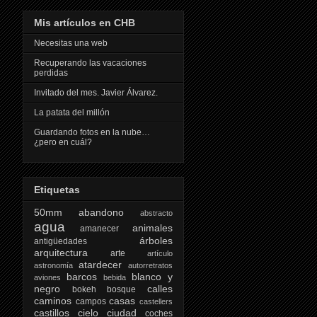
Mis artículos en CHB
Necesitas una web
Recuperando las vacaciones
perdidas
Invitado del mes. Javier Álvarez.
La patata del millón
Guardando fotos en la nube…
¿pero en cuál?
Etiquetas
50mm
abandono
abstracto
agua
animales
amanecer
árboles
antigüedades
arquitectura
arte
artículo
atardecer
astronomía
autorretratos
barcos
blanco y
aviones
bebida
negro
calles
bokeh
bosque
caminos
casas
campos
castellers
castillos
cielo
ciudad
coches