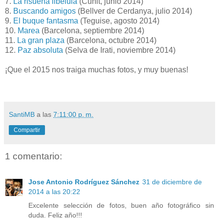
7.
La risueña libélula
(Cunit, junio 2014)
8.
Buscando amigos
(Bellver de Cerdanya, julio 2014)
9.
El buque fantasma
(Teguise, agosto 2014)
10.
Marea
(Barcelona, septiembre 2014)
11.
La gran plaza
(Barcelona, octubre 2014)
12.
Paz absoluta
(Selva de Irati, noviembre 2014)
¡Que el 2015 nos traiga muchas fotos, y muy buenas!
SantiMB
a las
7:11:00 p. m.
Compartir
1 comentario:
Jose Antonio Rodríguez Sánchez
31 de diciembre de
2014 a las 20:22
Excelente selección de fotos, buen año fotográfico sin
duda. Feliz año!!!