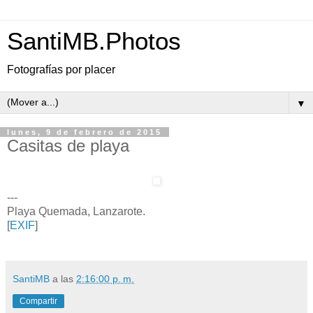
SantiMB.Photos
Fotografías por placer
▼
lunes, 9 de febrero de 2015
Casitas de playa
---
Playa Quemada, Lanzarote.
[
EXIF
]
SantiMB
a las
2:16:00 p. m.
Compartir