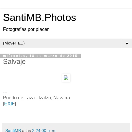
SantiMB.Photos
Fotografías por placer
▼
miércoles, 18 de marzo de 2015
Salvaje
---
Puerto de Laza - Izalzu, Navarra.
[
EXIF
]
SantiMB
a las
2:24:00 p. m.