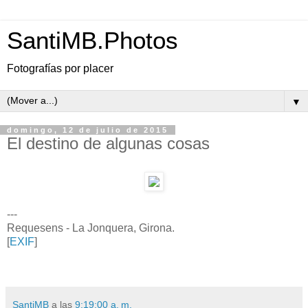
SantiMB.Photos
Fotografías por placer
▼
domingo, 12 de julio de 2015
El destino de algunas cosas
---
Requesens - La Jonquera, Girona.
[
EXIF
]
SantiMB
a las
9:19:00 a. m.