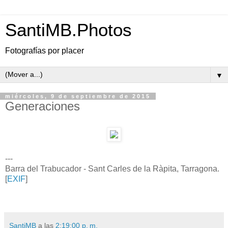
SantiMB.Photos
Fotografías por placer
▼
miércoles, 9 de septiembre de 2015
Generaciones
---
Barra del Trabucador - Sant Carles de la Ràpita, Tarragona.
[
EXIF
]
SantiMB
a las
2:19:00 p. m.