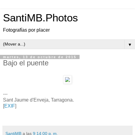
SantiMB.Photos
Fotografías por placer
▼
martes, 13 de octubre de 2015
Bajo el puente
---
Sant Jaume d'Enveja, Tarragona.
[
EXIF
]
SantiMB
a las
9:14:00 p. m.