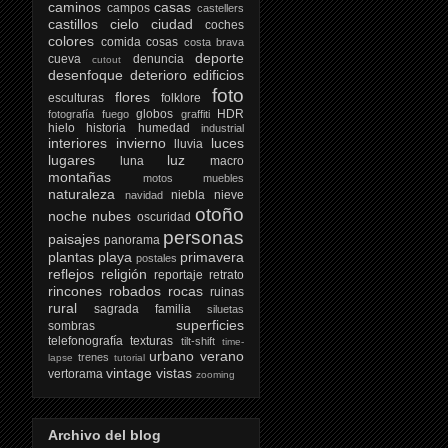
caminos
casas
campos
castellers
castillos
cielo
ciudad
coches
colores
comida
cosas
costa brava
deporte
cueva
denuncia
cutout
desenfoque
deterioro
edificios
foto
flores
esculturas
folklore
globos
HDR
fotografía
fuego
graffiti
hielo
historia
humedad
industrial
interiores
invierno
luces
lluvia
lugares
luz
luna
macro
montañas
motos
muebles
naturaleza
niebla
nieve
navidad
otoño
noche
nubes
oscuridad
personas
paisajes
panorama
plantas
playa
primavera
postales
reflejos
religión
reportaje
retrato
rincones
robados
rocas
ruinas
rural
sagrada familia
siluetas
superficies
sombras
telefonografía
texturas
tilt-shift
time-
urbano
verano
trenes
lapse
tutorial
vintage
vistas
vertorama
zooming
Archivo del blog