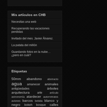
Mis artículos en CHB
Necesitas una web
Recuperando las vacaciones
perdidas
Invitado del mes. Javier Álvarez.
La patata del millón
Guardando fotos en la nube…
¿pero en cuál?
Etiquetas
50mm
abandono
abstracto
agua
animales
amanecer
árboles
antigüedades
arquitectura
arte
artículo
atardecer
astronomía
autorretratos
barcos
blanco y
aviones
bebida
negro
calles
bokeh
bosque