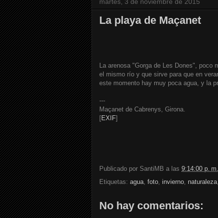
martes, 3 de noviembre de 2015
La playa de Maçanet
La arenosa "Gorga de Les Dones", poco má
el mismo río y que sirve para que en vera
este momento hay muy poca agua, y la pru
---
Maçanet de Cabrenys, Girona.
[
EXIF
]
Publicado por
SantiMB
a las
9:14:00 p. m
Etiquetas:
agua
,
foto
,
invierno
,
naturaleza
No hay comentarios: