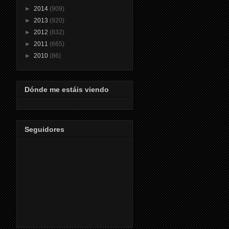
►
2014
(909)
►
2013
(920)
►
2012
(832)
►
2011
(665)
►
2010
(86)
Dónde me estáis viendo
Seguidores