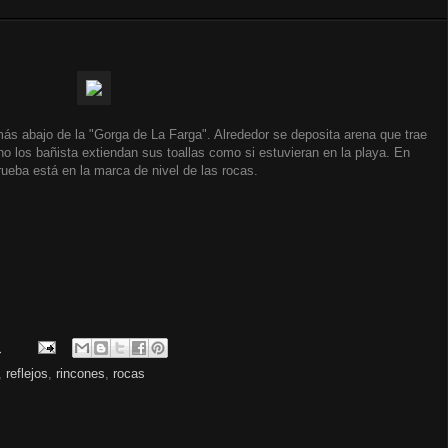
s abajo de la "Gorga de La Farga". Alrededor se deposita arena que trae
no los bañista extiendan sus toallas como si estuvieran en la playa. En
eba está en la marca de nivel de las rocas.
.
,
reflejos
,
rincones
,
rocas