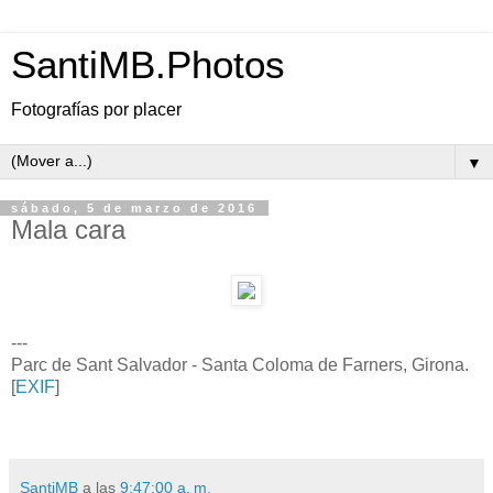
SantiMB.Photos
Fotografías por placer
▼
sábado, 5 de marzo de 2016
Mala cara
---
Parc de Sant Salvador - Santa Coloma de Farners, Girona.
[
EXIF
]
SantiMB
a las
9:47:00 a. m.