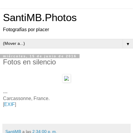
SantiMB.Photos
Fotografías por placer
▼
miércoles, 15 de junio de 2016
Fotos en silencio
---
Carcassonne, France.
[
EXIF
]
SantiMB
a las
2:34:00 p. m.