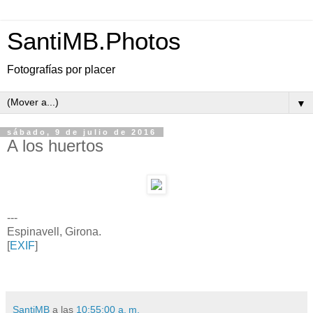
SantiMB.Photos
Fotografías por placer
▼
sábado, 9 de julio de 2016
A los huertos
---
Espinavell, Girona.
[
EXIF
]
SantiMB
a las
10:55:00 a. m.