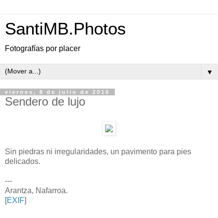
SantiMB.Photos
Fotografías por placer
▼
viernes, 8 de julio de 2016
Sendero de lujo
Sin piedras ni irregularidades, un pavimento para pies
delicados.
---
Arantza, Nafarroa.
[
EXIF
]