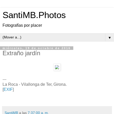
SantiMB.Photos
Fotografías por placer
▼
miércoles, 19 de octubre de 2016
Extraño jardín
---
La Roca - Vilallonga de Ter, Girona.
[
EXIF
]
SantiMB
a las
7:37:00 a. m.