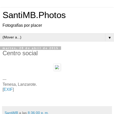
SantiMB.Photos
Fotografías por placer
▼
martes, 28 de abril de 2015
Centro social
---
Tenesa, Lanzarote.
[
EXIF
]
SantiMB
a las
8:36:00 p. m.